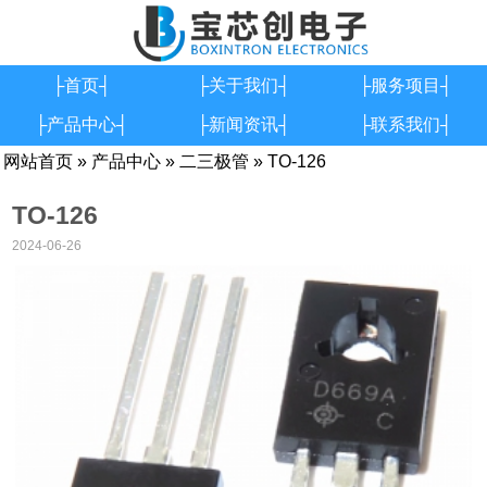
├首页┤
├关于我们┤
├服务项目┤
├产品中心┤
├新闻资讯┤
├联系我们┤
网站首页
»
产品中心
»
二三极管
» TO-126
TO-126
2024-06-26